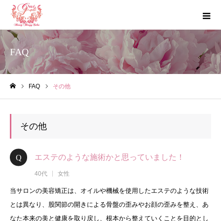
FAQ
FAQ
その他
ホーム
その他
エステのような施術かと思っていました！
40代
女性
当サロンの美容矯正は、オイルや機械を使用したエステのような技術
とは異なり、股関節の開きによる骨盤の歪みやお顔の歪みを整え、あ
なた本来の美と健康を取り戻し、根本から整えていくことを目的とし