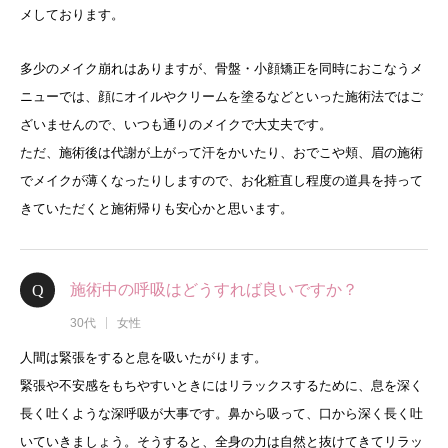
メしております。
多少のメイク崩れはありますが、骨盤・小顔矯正を同時におこなうメ
ニューでは、顔にオイルやクリームを塗るなどといった施術法ではご
ざいませんので、いつも通りのメイクで大丈夫です。
ただ、施術後は代謝が上がって汗をかいたり、おでこや頬、眉の施術
でメイクが薄くなったりしますので、お化粧直し程度の道具を持って
きていただくと施術帰りも安心かと思います。
施術中の呼吸はどうすれば良いですか？
30代
女性
人間は緊張をすると息を吸いたがります。
緊張や不安感をもちやすいときにはリラックスするために、息を深く
長く吐くような深呼吸が大事です。鼻から吸って、口から深く長く吐
いていきましょう。そうすると、全身の力は自然と抜けてきてリラッ