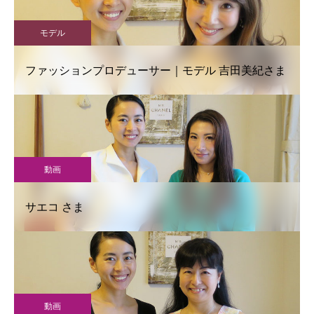
モデル
ファッションプロデューサー｜モデル 吉田美紀さま
動画
サエコ さま
動画