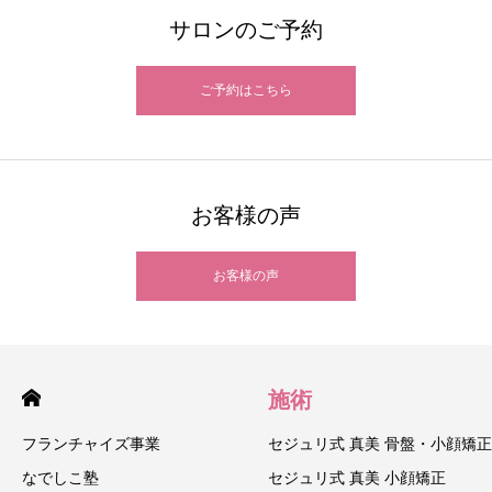
サロンのご予約
ご予約はこちら
お客様の声
お客様の声
施術
フランチャイズ事業
セジュリ式 真美 骨盤・小顔矯正
なでしこ塾
セジュリ式 真美 小顔矯正