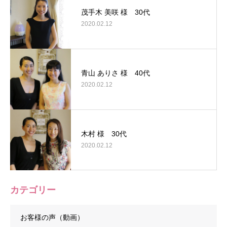
茂手木 美咲 様 30代
2020.02.12
青山 ありさ 様 40代
2020.02.12
木村 様 30代
2020.02.12
カテゴリー
お客様の声（動画）