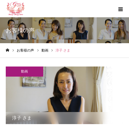
お客様の声
お客様の声
動画
淳子 さま
ホーム
動画
淳子 さま