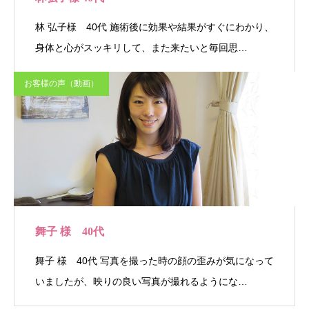
林 弘子様 40代 施術後に効果や結果がすぐにわかり、
身体と心がスッキリして、また来たいと毎回思…
お客様の声（動画）
舞子 様 40代
舞子 様 40代 写真を撮った時の顔の歪みが気になって
いましたが、映りの良い写真が撮れるようにな…