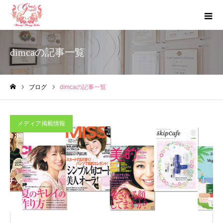
dimcaの記事一覧
ブログ
dimcaの記事一覧
ホーム
メディア掲載情報