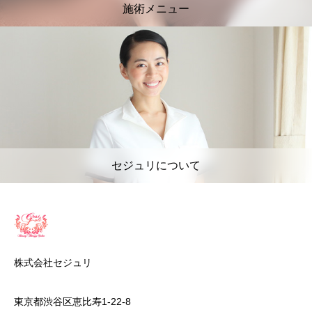
施術メニュー
セジュリについて
株式会社セジュリ
東京都渋谷区恵比寿1-22-8