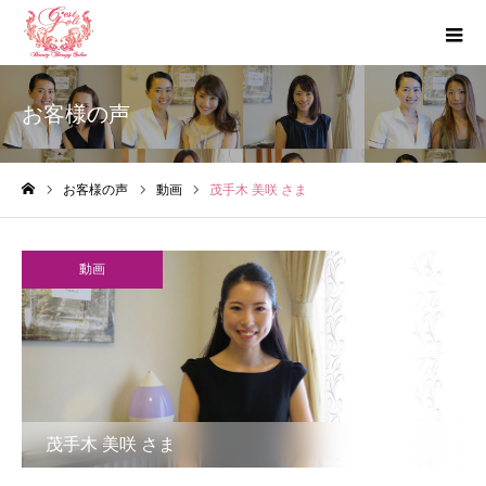
お客様の声
お客様の声
動画
茂手木 美咲 さま
ホーム
動画
茂手木 美咲 さま